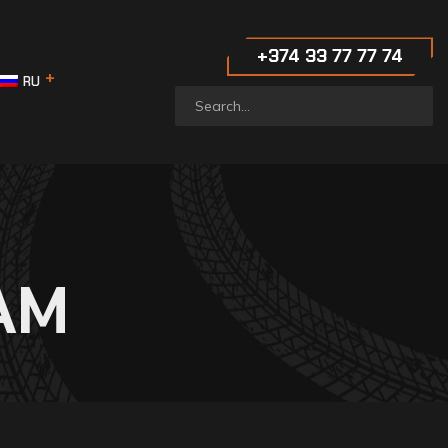
‪+374 33 77 77 74‬
RU
AM