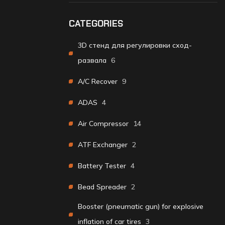
CATEGORIES
3D стенд для регулировки сход-
развала
6
A/C Recover
9
ADAS
4
Air Compressor
14
ATF Exchanger
2
Battery Tester
4
Bead Spreader
2
Booster (pneumatic gun) for explosive
inflation of car tires
3