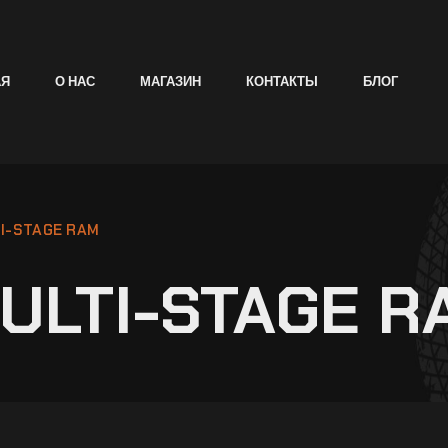
АЯ
О НАС
МАГАЗИН
КОНТАКТЫ
БЛОГ
I-STAGE RAM
ULTI-STAGE R