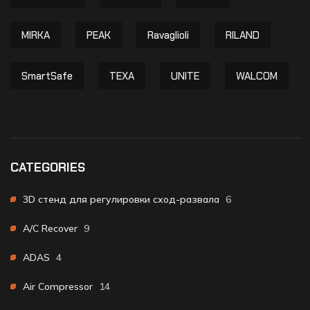
MIRKA
PEAK
Ravaglioli
RILAND
SmartSafe
TEXA
UNITE
WALCOM
CATEGORIES
3D стенд для регулировки сход-развала
6
A/C Recover
9
ADAS
4
Air Compressor
14