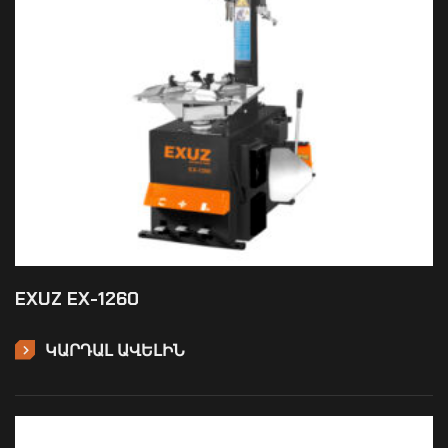
EXUZ EX-1260
ԿԱՐԴԱԼ ԱՎԵԼԻՆ