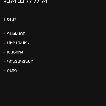
+374 33 77 77 74‬
ԷՋԵՐ
ԳԼԽԱՎՈՐ
ՄԵՐ ՄԱՍԻՆ
ԽԱՆՈՒԹ
ԿՈՆՏԱԿՏՆԵՐ
ԲԼՈԳ