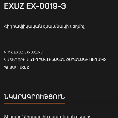
EXUZ EX-0019-3
Հիդրավլիկական զսպանակի սեղմիչ
ԿՈԴ:
EXUZ EX-0019-3
ԿԱՏԵԳՈՐԻԱ:
ՀԻԴՐԱՎԼԻԿԱԿԱՆ ԶՍՊԱՆԱԿԻ ՍԵՂՄԻՉ
ՊԻՏԱԿ:
EXUZ
ՆԿԱՐԱԳՐՈՒԹՅՈՒՆ
Տեսակը՝ Հիդրավլիկ զսպանակի սեղմիչ