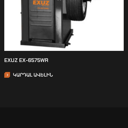
EXUZ EX-6575WR
ԿԱՐԴԱԼ ԱՎԵԼԻՆ