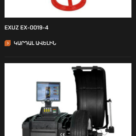
EXUZ EX-0019-4
ԿԱՐԴԱԼ ԱՎԵԼԻՆ