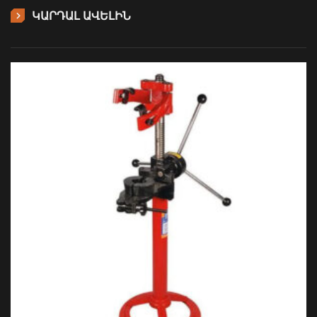
ԿԱՐԴԱԼ ԱՎԵԼԻՆ